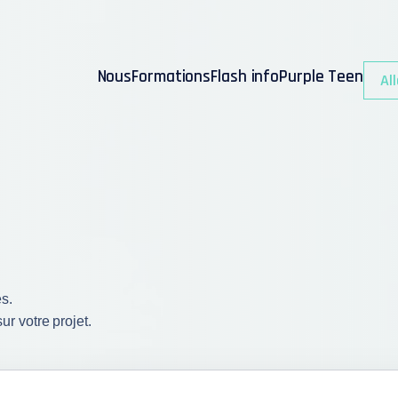
Nous
Formations
Flash info
Purple Teen
All
es.
r votre projet.